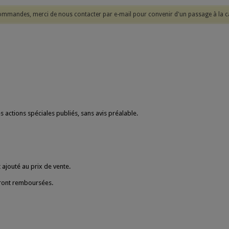
mmandes, merci de nous contacter par e-mail pour convenir d'un passage à la c
s actions spéciales publiés, sans avis préalable.
 ajouté au prix de vente.
seront remboursées.