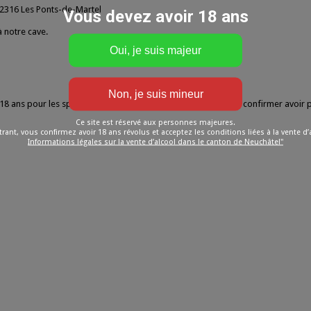
, 2316 Les Ponts-de-Martel
Vous devez avoir 18 ans
 notre cave.
t de 18 ans pour les spiritueux, La Cave 14° demande au Client de confirmer avo
Ce site est réservé aux personnes majeures.
rant, vous confirmez avoir 18 ans révolus et acceptez les conditions liées à la vente d’
Informations légales sur la vente d’alcool dans le canton de Neuchâtel"