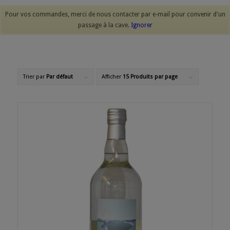
Pour vos commandes, merci de nous contacter par e-mail pour convenir d'un
passage à la cave.
Ignorer
Trier par
Par défaut
Afficher
15 Produits par page