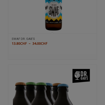
SWAF DR. GAB’S
Plage
13.80
CHF
–
34.00
CHF
de
prix :
13.80CHF
à
34.00CHF