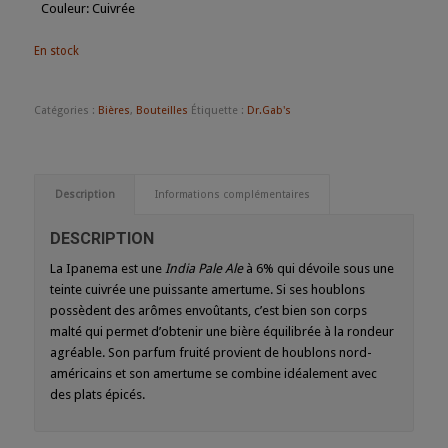
Couleur
:
Cuivrée
En stock
Catégories :
Bières
,
Bouteilles
Étiquette :
Dr.Gab's
Description
Informations complémentaires
DESCRIPTION
La Ipanema est une
India Pale Ale
à 6% qui dévoile sous une
teinte cuivrée une puissante amertume. Si ses houblons
possèdent des arômes envoûtants, c’est bien son corps
malté qui permet d’obtenir une bière équilibrée à la rondeur
agréable. Son parfum fruité provient de houblons nord-
américains et son amertume se combine idéalement avec
des plats épicés.