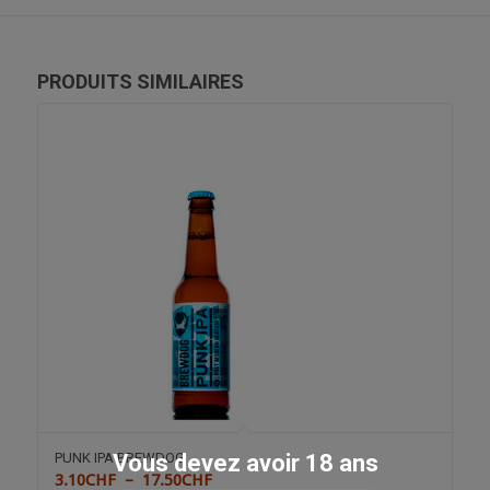
PRODUITS SIMILAIRES
Vous devez avoir 18 ans
PUNK IPA BREWDOG
Plage
3.10
CHF
–
17.50
CHF