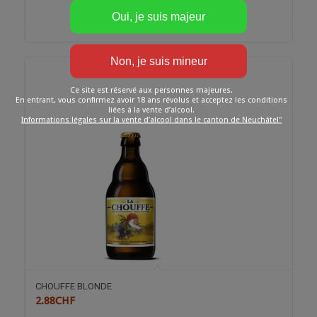
de
prix :
3.10CHF
à
17.50CHF
Ce site est réservé aux personnes majeures.
En entrant, vous confirmez avoir 18 ans révolus et acceptez les conditions
liées à la vente d’alcool.
Informations légales sur la vente d’alcool dans le canton de Neuchâtel"
CHOUFFE BLONDE
2.88
CHF