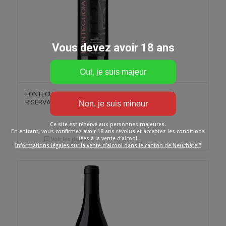
Vous devez avoir 18 ans
FONTECUOIA DOCG – MONTECUCCO SANGIOVESE
RISERVA – LE VIGNE
Ce site est réservé aux personnes majeures.
En entrant, vous confirmez avoir 18 ans révolus et acceptez les conditions
liées à la vente d’alcool.
Voir les détails
Informations légales sur la vente d’alcool dans le canton de Neuchâtel"