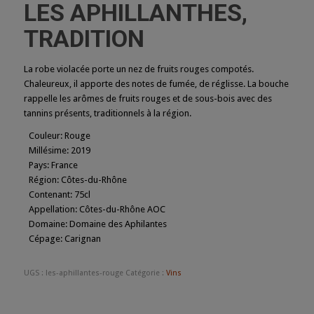
LES APHILLANTHES,
TRADITION
La robe violacée porte un nez de fruits rouges compotés.
Chaleureux, il apporte des notes de fumée, de réglisse. La bouche
rappelle les arômes de fruits rouges et de sous-bois avec des
tannins présents, traditionnels à la région.
Couleur
:
Rouge
Millésime
:
2019
Pays
:
France
Région
:
Côtes-du-Rhône
Contenant
:
75cl
Appellation
:
Côtes-du-Rhône AOC
Domaine
:
Domaine des Aphilantes
Cépage
:
Carignan
UGS :
les-aphillantes-rouge
Catégorie :
Vins