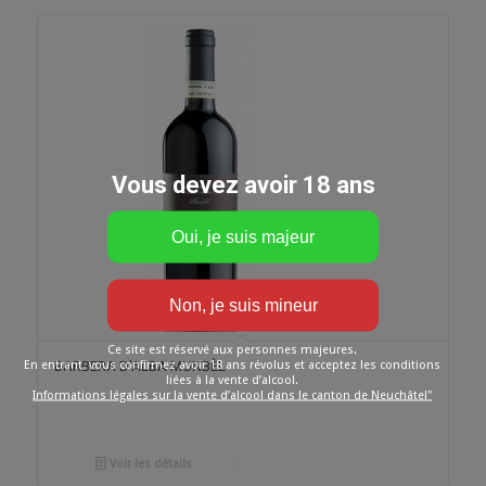
Vous devez avoir 18 ans
Ce site est réservé aux personnes majeures.
En entrant, vous confirmez avoir 18 ans révolus et acceptez les conditions
BARBERA D’ALBA MUNBÈL
liées à la vente d’alcool.
Informations légales sur la vente d’alcool dans le canton de Neuchâtel"
Voir les détails